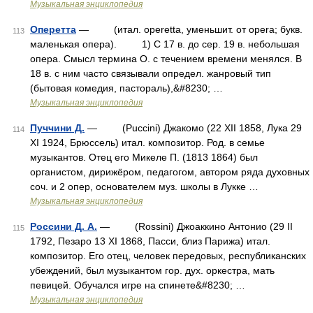
Музыкальная энциклопедия
Оперетта
— (итал. operetta, уменьшит. от opera; букв.
113
маленькая опера). 1) С 17 в. до сер. 19 в. небольшая
опера. Смысл термина О. с течением времени менялся. В
18 в. с ним часто связывали определ. жанровый тип
(бытовая комедия, пастораль),&#8230; …
Музыкальная энциклопедия
Пуччини Д.
— (Puccini) Джакомо (22 XII 1858, Лука 29
114
XI 1924, Брюссель) итал. композитор. Род. в семье
музыкантов. Отец его Микеле П. (1813 1864) был
органистом, дирижёром, педагогом, автором ряда духовных
соч. и 2 опер, основателем муз. школы в Лукке …
Музыкальная энциклопедия
Россини Д. А.
— (Rossini) Джоаккино Антонио (29 II
115
1792, Пезаро 13 XI 1868, Пасси, близ Парижа) итал.
композитор. Его отец, человек передовых, республиканских
убеждений, был музыкантом гор. дух. оркестра, мать
певицей. Обучался игре на спинете&#8230; …
Музыкальная энциклопедия