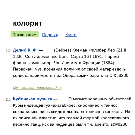
колорит
Толкование
Перевод
Книги
Делиб К. Ф.
— (Delibes) Клеман Филибер Лео (21 II
111
1836, Сен Жермен дю Валь, Сарта 16 I 1891, Париж)
франц. композитор. Чл. Института Франции (1884).
Первонач. муз. познания получил от своей матери (дочь
солиста парижского т ра Опера комик баритона Э.&#8230;
…
Музыкальная энциклопедия
Кубинская музыка
— О музыке коренных обитателей
112
Кубы индейцев гуанахатабибес, сибонейес и таинос
сохранились лишь свидетельства летописцев конкисты. Из
их описаний известно, что главной формой коллективного
песенно танц. иск ва индейцев были т.н. ареито, в&#8230;
…