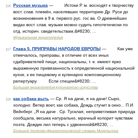
Русская музыка
— Истоки Р. м. восходят к творчеству
116
вост. слав. племён, населявших территорию Др. Руси до
возникновения в 9 в. первого рус. гос ва. О древнейших
видах вост. слав. музыки можно судить гипотетически по
отд. историч. свидетельствам,&#8230; …
Музыкальная энциклопедия
Глава 5. ПРИПРАВЫ НАРОДОВ ЕВРОПЫ
— Как уже
117
отмечалось, приправы, в отличие от всех иных
сдабривателей пищи, национальны, т. е. имеют ярко
выраженную привязанность к определенной национальной
кухне, к ее пищевому и кулинарно композиционному
репертуару. Если специи&#8230; …
Большая энциклопедия кулинарного искусства
как собака выть
— Ср. Я на даче, я на даче! Сыро,
118
холодно: Ветер воет, как собака, Дождь стучит в окно... П.И.
Вейнберг. „Я на даче . Ср. Тусклая, неприветливая природа
сообщала, весьма натурально, мрачный колорит чувствам
поэта. Дождик лил теперь с удвоенной&#8230; …
Большой толково-фразеологический словарь Михельсона