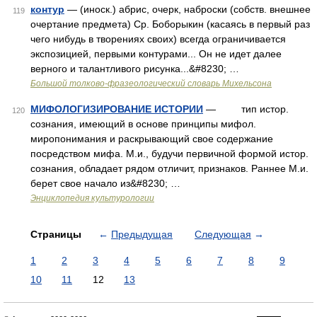
контур
— (иноск.) абрис, очерк, наброски (собств. внешнее
119
очертание предмета) Ср. Боборыкин (касаясь в первый раз
чего нибудь в творениях своих) всегда ограничивается
экспозицией, первыми контурами... Он не идет далее
верного и талантливого рисунка...&#8230; …
Большой толково-фразеологический словарь Михельсона
МИФОЛОГИЗИРОВАНИЕ ИСТОРИИ
— тип истор.
120
сознания, имеющий в основе принципы мифол.
миропонимания и раскрывающий свое содержание
посредством мифа. М.и., будучи первичной формой истор.
сознания, обладает рядом отличит, признаков. Раннее М.и.
берет свое начало из&#8230; …
Энциклопедия культурологии
Страницы
←
Предыдущая
Следующая
→
1
2
3
4
5
6
7
8
9
10
11
12
13